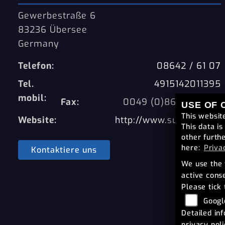
Gewerbestraße 6
83236 Übersee
Germany
Telefon:
08642 / 61 07
Tel.
4915142011395
mobil:
Fax:
0049 (0)8642 / 63 21
USE OF 
This websit
Website:
http://www.suedbike.de
This data i
other furth
here:
Priva
Kontaktiere uns
We use the 
active cons
Please tick 
Googl
Detailed in
privacy pol