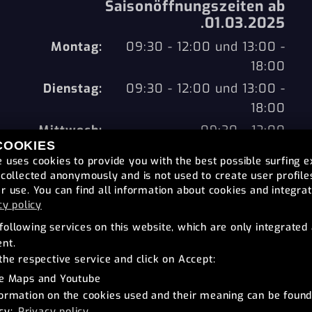
Saisonöffnungszeiten ab
.01.03.2025
Montag:
09:30 - 12:00 und 13:00 -
18:00
Dienstag:
09:30 - 12:00 und 13:00 -
18:00
Mittwoch:
09:30 - 12:00
COOKIES
Donnerstag:
09:30 - 12:00 und 13:00 -
e uses cookies to provide you with the best possible surfing e
18:00
s collected anonymously and is not used to create user profile
er use. You can find all information about cookies and integra
Freitag:
09:30 - 12:00 und 13:00 -
cy policy
18:00
following services on this website, which are only integrated 
Samstag:
09:30 - 12:00
ent.
Sonntag:
geschlossen
the respective service and click on Accept:
e Maps and Youtube
formation on the cookies used and their meaning can be found
icy:
Privacy policy